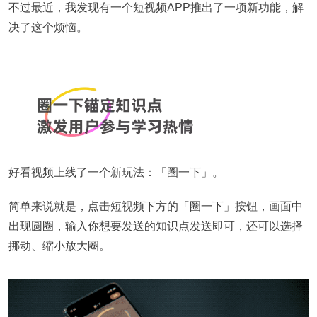
不过最近，我发现有一个短视频APP推出了一项新功能，解
决了这个烦恼。
好看视频上线了一个新玩法：「圈一下」。
简单来说就是，点击短视频下方的「圈一下」按钮，画面中
出现圆圈，输入你想要发送的知识点发送即可，还可以选择
挪动、缩小放大圈。