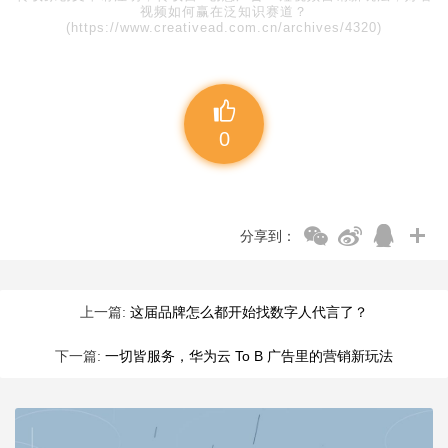
视频如何赢在泛知识赛道？
(https://www.creativead.com.cn/archives/4320)
0
分享到：
上一篇:
这届品牌怎么都开始找数字人代言了？
下一篇:
一切皆服务，华为云 To B 广告里的营销新玩法