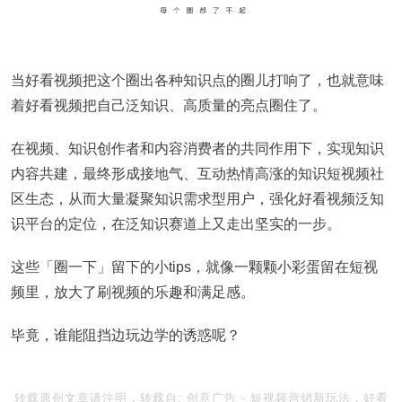
当好看视频把这个圈出各种知识点的圈儿打响了，也就意味
着好看视频把自己泛知识、高质量的亮点圈住了。
在视频、知识创作者和内容消费者的共同作用下，实现知识
内容共建，最终形成接地气、互动热情高涨的知识短视频社
区生态，从而大量凝聚知识需求型用户，强化好看视频泛知
识平台的定位，在泛知识赛道上又走出坚实的一步。
这些「圈一下」留下的小tips，就像一颗颗小彩蛋留在短视
频里，放大了刷视频的乐趣和满足感。
毕竟，谁能阻挡边玩边学的诱惑呢？
转载原创文章请注明，转载自:
创意广告
-
短视频营销新玩法，好看