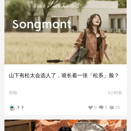
山下有松太会选人了，谁长着一张「松系」脸？
营销
3小时前
0
0
20
卜卜