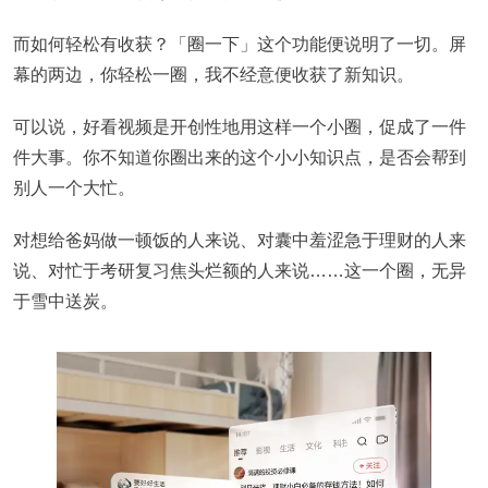
而如何轻松有收获？「圈一下」这个功能便说明了一切。屏
幕的两边，你轻松一圈，我不经意便收获了新知识。
可以说，好看视频是开创性地用这样一个小圈，促成了一件
件大事。你不知道你圈出来的这个小小知识点，是否会帮到
别人一个大忙。
对想给爸妈做一顿饭的人来说、对囊中羞涩急于理财的人来
说、对忙于考研复习焦头烂额的人来说……这一个圈，无异
于雪中送炭。