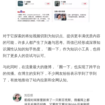
对于它探索的将短视频切割为知识点、提供更丰满优质内容
的可能，许多人都产生了兴趣与思考。而借已经形成深厚知
识属性认知的知乎热度，「圈一下」作为知识小工具，也得
到了更多人的尝试与认可。
与此同时，在流量最大的微博，「圈一下」也实现了跨平台
的传播。在博主的安利下，不少网友纷纷表示学到了学到
了，有效地推动了站内拉新和全网认知。