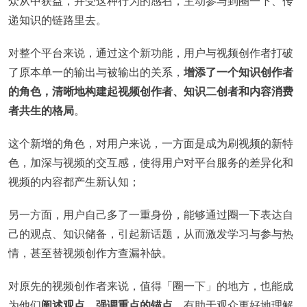
众从中获益，并受这种行为的感召，主动参与到圈一下、传
递知识的链路里去。
对整个平台来说，通过这个新功能，用户与视频创作者打破
了原本单一的输出与被输出的关系，
增添了一个知识创作者
的角色，清晰地构建起视频创作者、知识二创者和内容消费
者共生的格局
。
这个新增的角色，对用户来说，一方面是成为刷视频的新特
色，加深与视频的交互感，使得用户对平台服务的差异化和
视频的内容都产生新认知；
另一方面，用户自己多了一重身份，能够通过圈一下表达自
己的观点、知识储备，引起新话题，从而激发学习与参与热
情，甚至替视频创作方查漏补缺。
对原先的视频创作者来说，值得「圈一下」的地方，也能成
为他们
阐述观点、强调重点的锚点
，有助于观众更好地理解