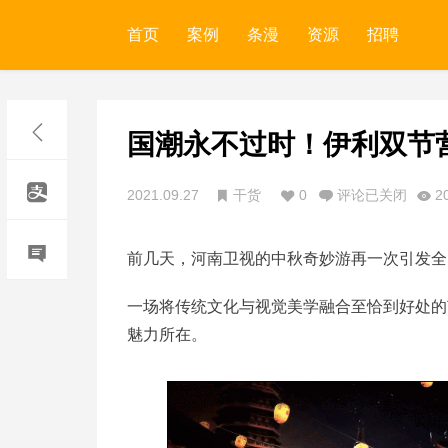
首页
案例
条漫
资源
招聘
国潮永不过时！伊利双节
2021.09.27
干货
0
评论已关闭
2
前几天，河南卫视的中秋奇妙游再一次引发全
一场将传统文化与视觉美学融合至恰到好处的
魅力所在。