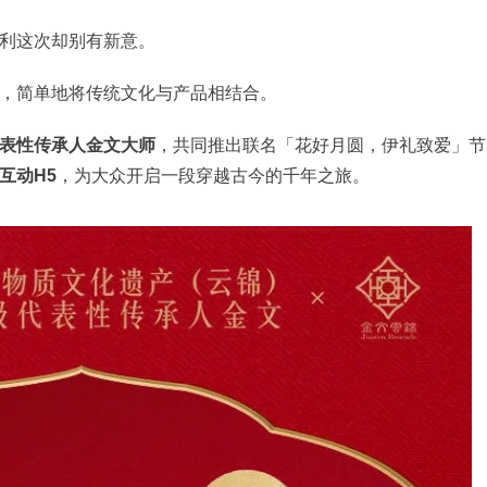
利这次却别有新意。
，简单地将传统文化与产品相结合。
表性传承人金文大师
，共同推出联名「花好月圆，伊礼致爱」节
互动H5
，为大众开启一段穿越古今的千年之旅。