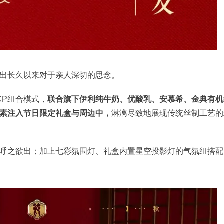
出长久以来对于亲人深切的思念。
CP组合模式，
联合旗下伊利纯牛奶、优酸乳、安慕希、金典有机
素注入节日限定礼盒与周边中，
淋漓尽致地展现传统丝制工艺的
呼之欲出；加上七彩氛围灯、礼盒内置星空投影灯的气氛组搭配