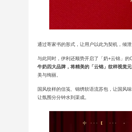
通过寄家书的形式，让用户以此为契机，倾泄
与此同时，伊利还顺势开启了「奶+云锦」的
牛奶四大品牌，将精美的「云锦」纹样视觉元
美与绚丽。
国风纹样的信笺、锦绣软语流苏包，让国风味
让氛围分分钟水到渠成。