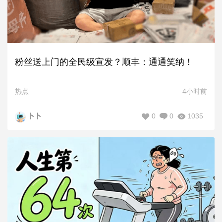
粉丝送上门的全民级宣发？顺丰：通通笑纳！
热点
4小时前
0
0
1035
卜卜