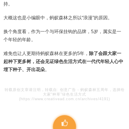
持。
大概这也是小编眼中，蚂蚁森林之所以“浪漫”的原因。
换个角度看，作为一个与环保挂钩的品牌，5岁，属实是一
个年轻的年龄。
难免也让人更期待蚂蚁森林在更多的5年，
除了会跟大家一
起种下更多树，还会见证绿色生活方式在一代代年轻人心中
埋下种子、开出花朵
。
转载原创文章请注明，转载自:
创意广告
-
蚂蚁森林五周年，选择给
大家“种草”绿色生活方式
(https://www.creativead.com.cn/archives/4191)