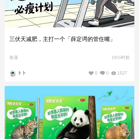
三伏天减肥，主打一个「薛定谔的管住嘴」
条漫
19小时前
0
0
1527
卜卜