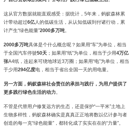
这从官方数据就能直观感受：据统计，5年来，蚂蚁森林累
计带动超过
6亿
人的低碳生活，从认知低碳到付诸行动，累
计产生“绿色能量”
2000多万吨
。
2000多万吨
具体是个什么概念呢？如果用“车”为单位，相当
于全国汽车停驶
50天
；如果用“纸”为单位，相当于少用
4万亿
张
A4纸，连起来可绕地球近3万圈；如果用“电”为单位，相当
于少用
294亿度
电，相当于省出全国一天的用电量。
另一方面，蚂蚁森林社会责任的承担与践行，为用户提供了
更多践行绿色生活的动力
。
不管是代替用户修复远方的生态，还是保护“一平米”土地上
生物多样性，蚂蚁森林确实是真真正正地将数以亿计参与者
创造的每一克“绿色能量”，都转化成了实实在在的“力量”。