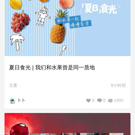
夏日食光 | 我们和水果曾是同一质地
文案
8小时前
0
0
1992
卜卜