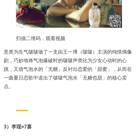
扫描二维码，观看视频
意类为生气啵啵做了一支由王一博（啵啵）主演的纯情偶像
剧，巧妙地将气泡爆破时的啵啵声类比为少女心动时的心
跳，又借气泡水的「无糖」反衬出恋爱的「甜蜜」，从而在
一曲夏日恋歌中道出了啵啵气泡水「无糖也甜」的核心卖
点。
3）李现×7喜