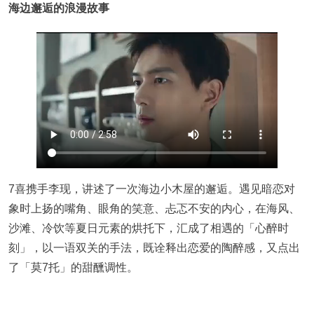
海边邂逅的浪漫故事
7喜携手李现，讲述了一次海边小木屋的邂逅。遇见暗恋对
象时上扬的嘴角、眼角的笑意、忐忑不安的内心，在海风、
沙滩、冷饮等夏日元素的烘托下，汇成了相遇的「心醉时
刻」，以一语双关的手法，既诠释出恋爱的陶醉感，又点出
了「莫7托」的甜醺调性。