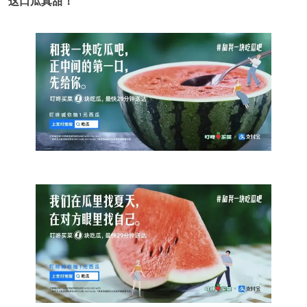
这口瓜真甜！