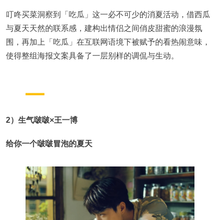
叮咚买菜洞察到「吃瓜」这一必不可少的消夏活动，借西瓜
与夏天天然的联系感，建构出情侣之间俏皮甜蜜的浪漫氛
围，再加上「吃瓜」在互联网语境下被赋予的看热闹意味，
使得整组海报文案具备了一层别样的调侃与生动。
2）生气啵啵×王一博
给你一个啵啵冒泡的夏天