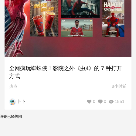
全网疯玩蜘蛛侠！影院之外《虫4》的 7 种打开
方式
热点
8小时前
0
0
1551
卜卜
评论已经关闭