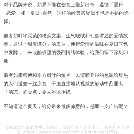
对于品牌来说，如果不能在创意上翻新出奇，遵循「夏日
+恋爱」和「夏日+自然」这样的经典搭配似乎也是不错的选
择。
前者如叮咚买菜的吃瓜文案、生气啵啵和七喜讲述的爱情故
事，通过「甜度满分」的表达，使得爱情的滋味在夏日气氛
中发酵，带来或酸或甜的强烈情绪体验，给我们留下深刻印
象。
后者如康师傅和东方树叶的短片，以清新养眼的色调给燥热
的人们送去一丝凉意，干脆直接地从视觉的触动中凸显出
「清凉」的卖点，令人难以拒绝。
不知道这个夏天，给你带来最多凉意的，是哪一支广告呢？
转载原创文章请注明，转载自:
创意广告
-
这个夏天，躲在广告里避
暑
(https://www.creativead.com.cn/archives/4151)