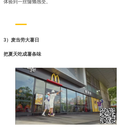
体验到一丝慵懒感受。
3）麦当劳大薯日
把夏天吃成薯条味