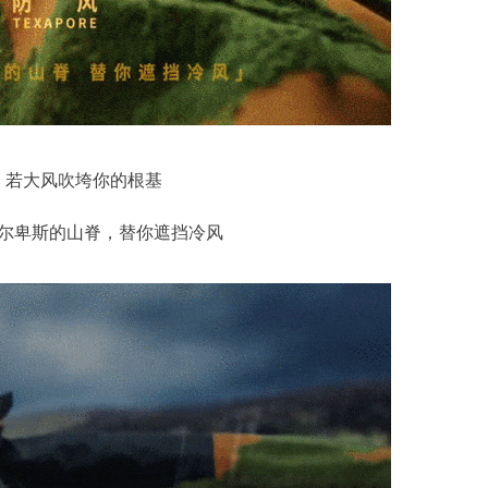
若大风吹垮你的根基
尔卑斯的山脊，替你遮挡冷风