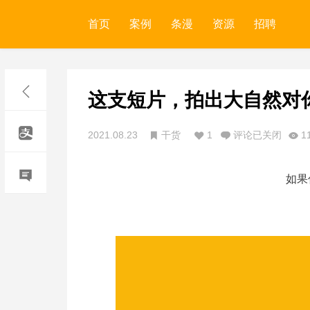
首页
案例
条漫
资源
招聘
这支短片，拍出大自然对
2021.08.23
干货
1
评论已关闭
1
如果