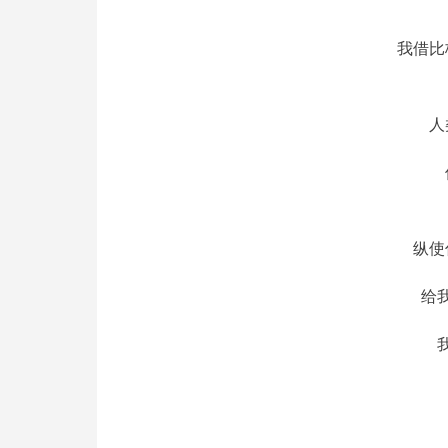
我借比
人
纵使
给