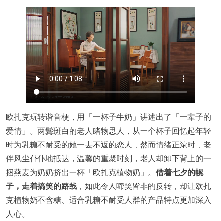
欧扎克玩转谐音梗，用「一杯子牛奶」讲述出了「一辈子的
爱情」。两鬓斑白的老人睹物思人，从一个杯子回忆起年轻
时为乳糖不耐受的她一去不返的恋人，然而情绪正浓时，老
伴风尘仆仆地抵达，温馨的重聚时刻，老人却卸下背上的一
捆燕麦为奶奶挤出一杯「欧扎克植物奶」。
借着七夕的幌
子，走着搞笑的路线
，如此令人啼笑皆非的反转，却让欧扎
克植物奶不含糖、适合乳糖不耐受人群的产品特点更加深入
人心。