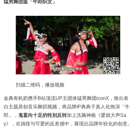
猛男舞团版「牛郎织女」
扫描二维码，播放视频
金典有机奶携手B站顶流UP主团体猛男舞团iconX，推出表
白主题原创音乐舞蹈视频，将品牌IP典典子真人化饰演「牛
郎」，
鬼畜向十足的性别反转
加上洗脑神曲《爱就大声Sa
y》，在搞怪与可爱的反差感中，展现出品牌年轻化的创意。