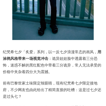
纪梵希七夕「炙爱」系列，以一反七夕浪漫常态的画风，
用
涂鸦风格带来一场视觉冲击
：诡异娃娃脸中透露着三分恐
怖，迷惑不解的黑红配色中带着三分诡异，常人无法承受的
价格中夹杂着四分大为震撼。
前有巴黎世家土味限定辣眼睛，现有纪梵希七夕限定接地
府，不少网友也由此给出了精简直接的吐槽：这是过七夕还
是过头七？