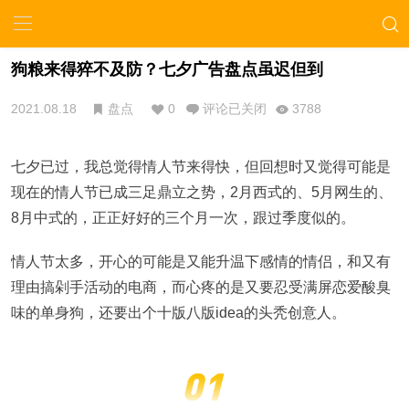
狗粮来得猝不及防？七夕广告盘点虽迟但到
2021.08.18
盘点
0
评论已关闭
3788
七夕已过，我总觉得情人节来得快，但回想时又觉得可能是
现在的情人节已成三足鼎立之势，2月西式的、5月网生的、
8月中式的，正正好好的三个月一次，跟过季度似的。
情人节太多，开心的可能是又能升温下感情的情侣，和又有
理由搞剁手活动的电商，而心疼的是又要忍受满屏恋爱酸臭
味的单身狗，还要出个十版八版idea的头秃创意人。