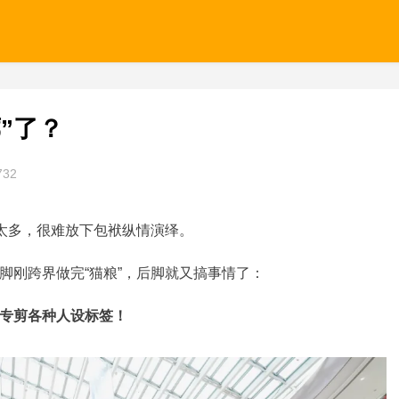
”了？
732
”太多，很难放下包袱纵情演绎。
脚刚跨界做完“猫粮”，后脚就又搞事情了：
还专剪各种人设标签！