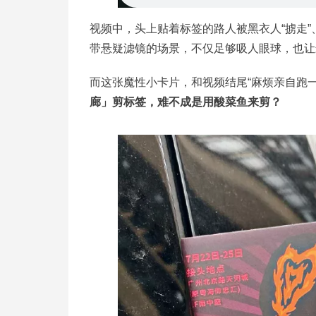
视频中，头上贴着标签的路人被黑衣人“掳走
带悬疑滤镜的场景，不仅足够吸人眼球，也让
而这张魔性小卡片，和视频结尾“麻烦亲自跑
廊」剪标签，难不成是用酸菜鱼来剪？