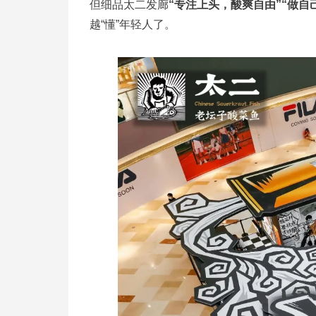
但细品太二发廊
“专注上头，酸爽自由”“做自
越“懂”年轻人了。