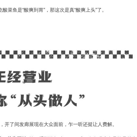
酸菜鱼是“酸爽到胃”，那这次是真“酸爽上头”了。
，开了间发廊展现在大众面前，乍一听还挺让人费解。