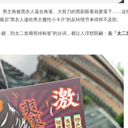
”、男主角被黑衣人逼在角落、大剪刀的黑影眼看就要落下……这
最后“黑衣人递给男主魔性小卡片”的反转情节来得猝不及防。
一趟，到太二发廊剪掉标签”的台词，都让人浮想联翩：
去「太二