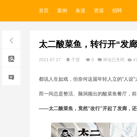
首页
案例
条漫
资源
招聘
太二酸菜鱼，转行开“发廊
2021.07.27
干货
0
评论已关闭
4
都说人生如戏，但奈何这届年轻人立的“人设
而一间总是整活、脑洞频出的酸菜鱼餐厅，前
——太二酸菜鱼，竟然“改行”开起了发廊，