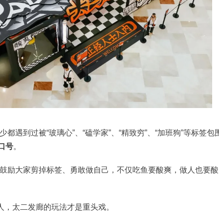
遇到过被“玻璃心”、“磕学家”、“精致穷”、“加班狗”等标签包
口号
。
鼓励大家剪掉标签、勇敢做自己，不仅吃鱼要酸爽，做人也要酸
轻人，太二发廊的玩法才是重头戏。