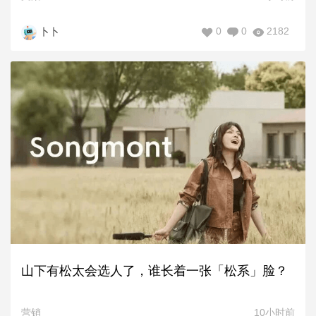
0
0
2182
卜卜
山下有松太会选人了，谁长着一张「松系」脸？
营销
10小时前