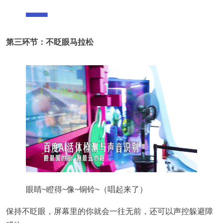
第三环节：不眨眼马拉松
眼睛~瞪得~像~铜铃~（唱起来了）
保持不眨眼，屏幕里的你就会一往无前，还可以声控躲避障