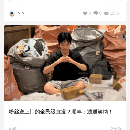
0
0
1296
卜卜
粉丝送上门的全民级宣发？顺丰：通通笑纳！
热点
2天前