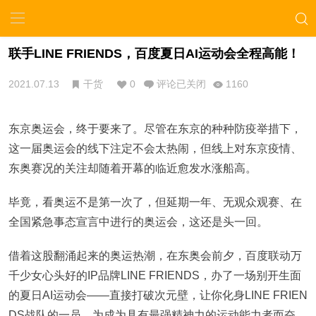
联手LINE FRIENDS，百度夏日AI运动会全程高能！
2021.07.13
干货
0
评论已关闭
1160
东京奥运会，终于要来了。尽管在东京的种种防疫举措下，
这一届奥运会的线下注定不会太热闹，但线上对东京疫情、
东奥赛况的关注却随着开幕的临近愈发水涨船高。
毕竟，看奥运不是第一次了，但延期一年、无观众观赛、在
全国紧急事态宣言中进行的奥运会，这还是头一回。
借着这股翻涌起来的奥运热潮，在东奥会前夕，百度联动万
千少女心头好的IP品牌LINE FRIENDS，办了一场别开生面
的夏日AI运动会——直接打破次元壁，让你化身LINE FRIEN
DS战队的一员，为成为具有最强精神力的运动能力者而奋