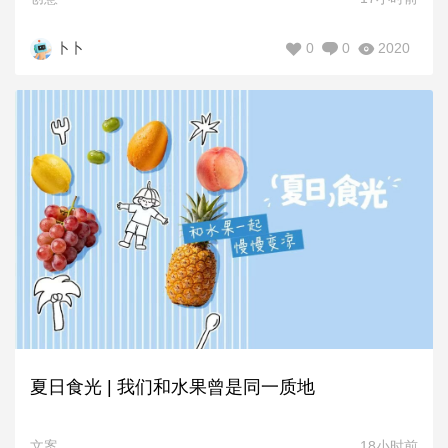
0
0
2020
卜卜
夏日食光 | 我们和水果曾是同一质地
文案
18小时前