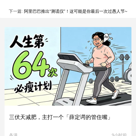
下一篇:
阿里巴巴推出“测谎仪”！这可能是你最后一次过愚人节~
三伏天减肥，主打一个「薛定谔的管住嘴」
条漫
9小时前