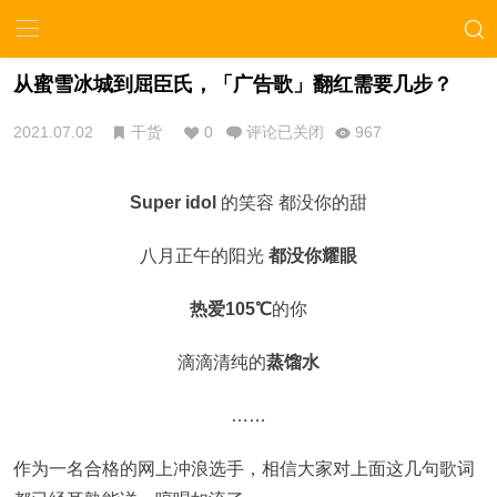
从蜜雪冰城到屈臣氏，「广告歌」翻红需要几步？
2021.07.02
干货
0
评论已关闭
967
Super idol
的笑容 都没你的甜
八月正午的阳光
都没你耀眼
热爱105℃
的你
滴滴清纯的
蒸馏水
……
作为一名合格的网上冲浪选手，相信大家对上面这几句歌词