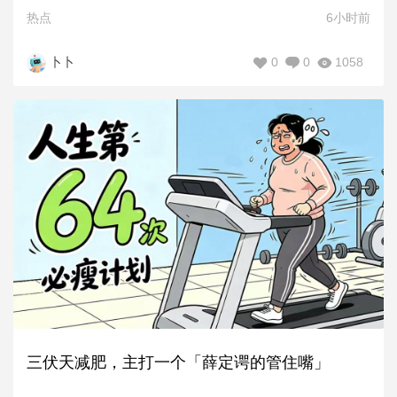
热点
6小时前
0
0
1058
卜卜
三伏天减肥，主打一个「薛定谔的管住嘴」