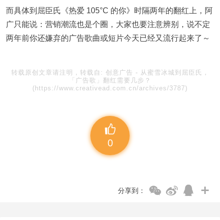
而具体到屈臣氏《热爱 105°C 的你》时隔两年的翻红上，阿
广只能说：营销潮流也是个圈，大家也要注意辨别，说不定
两年前你还嫌弃的广告歌曲或短片今天已经又流行起来了～
转载原创文章请注明，转载自:
创意广告
-
从蜜雪冰城到屈臣氏，
「广告歌」翻红需要几步？
(https://www.creativead.com.cn/archives/3787)
0
分享到：