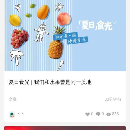
夏日食光 | 我们和水果曾是同一质地
文案
30分钟前
0
0
885
卜卜