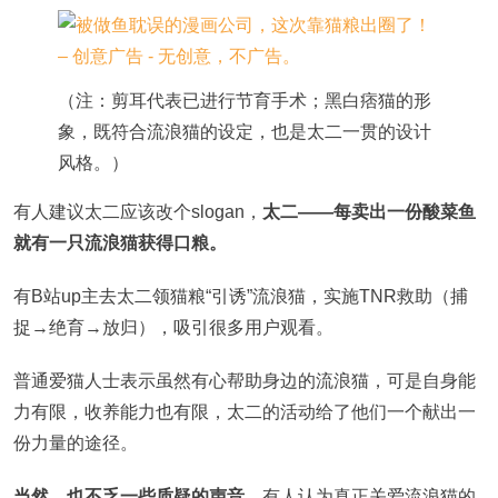
（注：剪耳代表已进行节育手术；黑白痞猫的形
象，既符合流浪猫的设定，也是太二一贯的设计
风格。）
有人建议太二应该改个slogan，
太二——每卖出一份酸菜鱼
就有一只流浪猫获得口粮。
有B站up主去太二领猫粮“引诱”流浪猫，实施TNR救助（捕
捉→绝育→放归），吸引很多用户观看。
普通爱猫人士表示虽然有心帮助身边的流浪猫，可是自身能
力有限，收养能力也有限，太二的活动给了他们一个献出一
份力量的途径。
当然，也不乏一些质疑的声音。
有人认为真正关爱流浪猫的