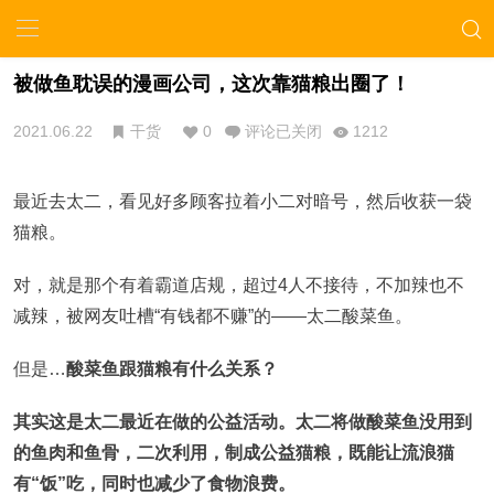
被做鱼耽误的漫画公司，这次靠猫粮出圈了！
2021.06.22
干货
0
评论已关闭
1212
最近去太二，看见好多顾客拉着小二对暗号，然后收获一袋
猫粮。
对，就是那个有着霸道店规，超过4人不接待，不加辣也不
减辣，被网友吐槽“有钱都不赚”的——太二酸菜鱼。
但是…
酸菜鱼跟猫粮有什么关系？
其实这是太二最近在做的公益活动。太二将做酸菜鱼没用到
的鱼肉和鱼骨，二次利用，制成公益猫粮，既能让流浪猫
有“饭”吃，同时也减少了食物浪费。