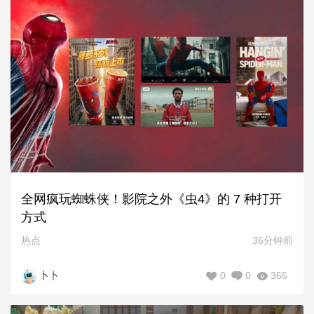
全网疯玩蜘蛛侠！影院之外《虫4》的 7 种打开
方式
热点
36分钟前
0
0
366
卜卜