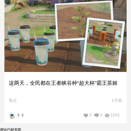
这两天，全民都在王者峡谷种“超大杯”霸王茶姬
热点
1天前
0
0
1551
卜卜
评论已经关闭