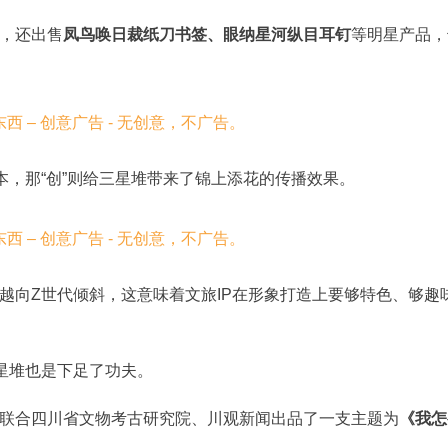
，还出售
凤鸟唤日裁纸刀书签、眼纳星河纵目耳钉
等明星产品，
本，那“创”则给三星堆带来了锦上添花的传播效果。
越向Z世代倾斜，这意味着文旅IP在形象打造上要够特色、够趣
三星堆也是下足了功夫。
联合四川省文物考古研究院、川观新闻出品了一支主题为
《我怎