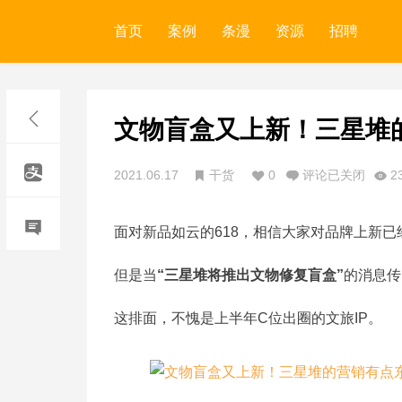
首页
案例
条漫
资源
招聘
文物盲盒又上新！三星堆
2021.06.17
干货
0
评论已关闭
2
面对新品如云的618，相信大家对品牌上新已
但是当
“三星堆将推出文物修复盲盒”
的消息传
这排面，不愧是上半年C位出圈的文旅IP。