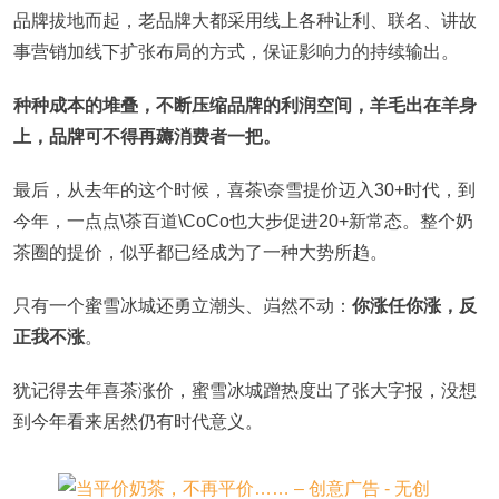
品牌拔地而起，老品牌大都采用线上各种让利、联名、讲故
事营销加线下扩张布局的方式，保证影响力的持续输出。
种种成本的堆叠，不断压缩品牌的利润空间，羊毛出在羊身
上，品牌可不得再薅消费者一把。
最后，从去年的这个时候，喜茶\奈雪提价迈入30+时代，到
今年，一点点\茶百道\CoCo也大步促进20+新常态。整个奶
茶圈的提价，似乎都已经成为了一种大势所趋。
只有一个蜜雪冰城还勇立潮头、岿然不动：
你涨任你涨，反
正我不涨
。
犹记得去年喜茶涨价，蜜雪冰城蹭热度出了张大字报，没想
到今年看来居然仍有时代意义。