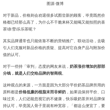
图源·微博
对于新品，价格则会劝退很多试图尝新的顾客，毕竟既然价
格都已经那么高了，为什么不干脆来杯又能喝又能拍照的喜
茶\奈雪\乐乐茶呢？
其实品牌通常也只能依靠不断的营销推广、联动活动，去吸
引人们克服对新品价格的质疑、提高对它自身产品与附加价
值的认可。
对于一些持「审判」态度的网友来说，
奶茶涨价增加的那部
分钱，就是人们交给品牌的智商税
。
这种观点的来源，一方面是因为大部分平价奶茶品牌所用的
原料都是
价格低廉的植脂末而非鲜奶
，如果说保持平价、口
味过关，人们还能忽视它的不健康，快乐吸奶茶并对品牌保
持认可，毕竟国人骨子里就有种宽容，「都这么便宜了，要