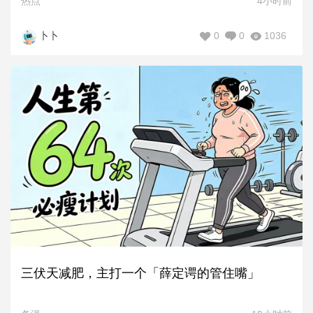
热点
4小时前
0
0
1036
卜卜
三伏天减肥，主打一个「薛定谔的管住嘴」