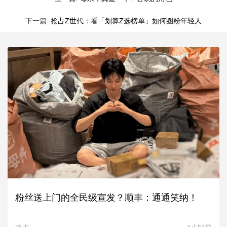
下一篇:
抢占Z世代：看「划算Z选榜单」如何圈粉年轻人
粉丝送上门的全民级宣发？顺丰：通通笑纳！