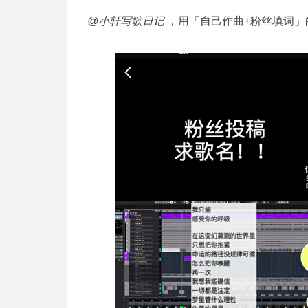
@小轩写歌日记
，用「自己作曲+粉丝填词」