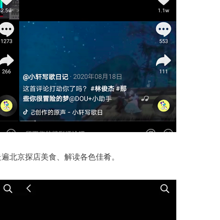
走遍北京探店美食、解读各色佳肴。