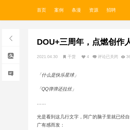
首页
案例
条漫
资源
招聘
DOU+三周年，点燃创作
2021.04.30
干货
4
评论已关闭
3
「什么是快乐星球」
「QQ弹弹还拉丝」
……
光是看到这几行文字，阿广的脑子里就已经自
广有感而发：