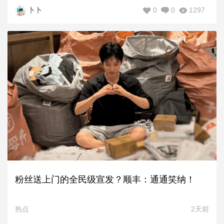
0
0
1297
卜卜
粉丝送上门的全民级宣发？顺丰：通通笑纳！
热点
2天前