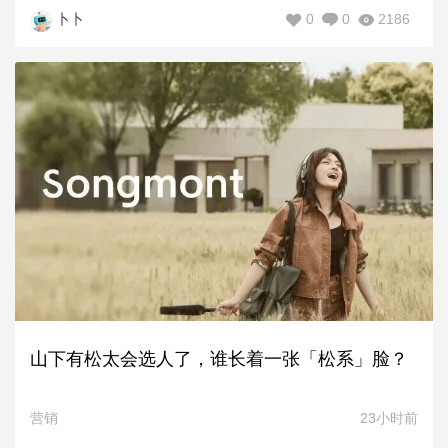
0
0
2186
卜卜
山下有松太会选人了，谁长着一张「松系」脸？
营销
23小时前