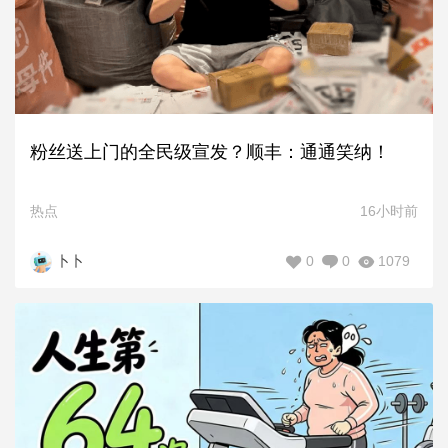
粉丝送上门的全民级宣发？顺丰：通通笑纳！
热点
16小时前
0
0
1079
卜卜