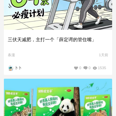
三伏天减肥，主打一个「薛定谔的管住嘴」
条漫
1天前
0
0
1535
卜卜