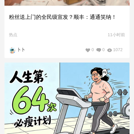
粉丝送上门的全民级宣发？顺丰：通通笑纳！
热点
11小时前
0
0
1072
卜卜