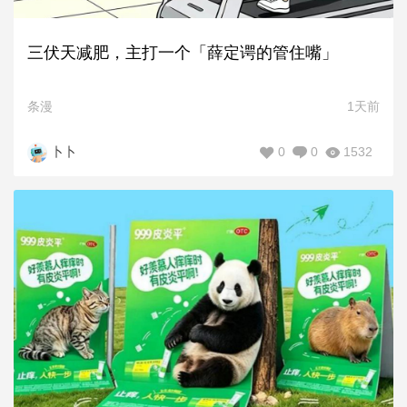
三伏天减肥，主打一个「薛定谔的管住嘴」
条漫
1天前
0
0
1532
卜卜