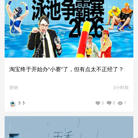
淘宝终于开始办“小赛”了，但有点太不正经了？
营销
3小时前
0
0
7
卜卜