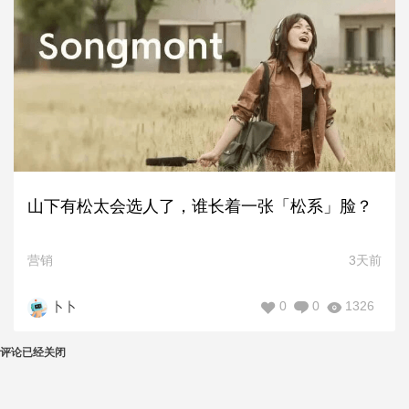
山下有松太会选人了，谁长着一张「松系」脸？
营销
3天前
0
0
1326
卜卜
评论已经关闭