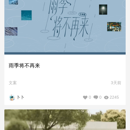
雨季将不再来
文案
3天前
0
0
2245
卜卜