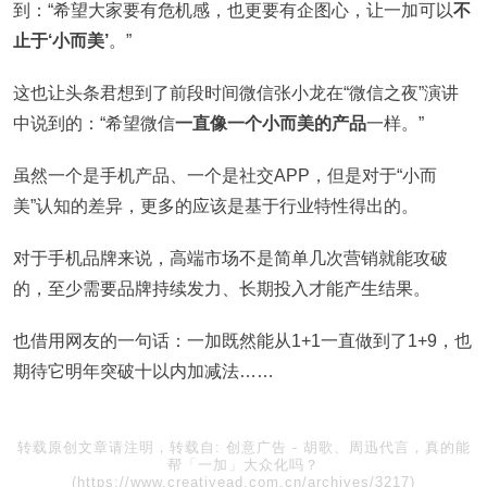
到：“希望大家要有危机感，也更要有企图心，让一加可以
不
止于‘小而美’
。”
这也让头条君想到了前段时间微信张小龙在“微信之夜”演讲
中说到的：“希望微信
一直像一个小而美的产品
一样。”
虽然一个是手机产品、一个是社交APP，但是对于“小而
美”认知的差异，更多的应该是基于行业特性得出的。
对于手机品牌来说，高端市场不是简单几次营销就能攻破
的，至少需要品牌持续发力、长期投入才能产生结果。
也借用网友的一句话：一加既然能从1+1一直做到了1+9，也
期待它明年突破十以内加减法……
转载原创文章请注明，转载自:
创意广告
-
胡歌、周迅代言，真的能
帮「一加」大众化吗？
(https://www.creativead.com.cn/archives/3217)