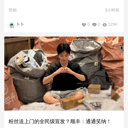
营销
5小时前
0
0
1294
卜卜
粉丝送上门的全民级宣发？顺丰：通通笑纳！