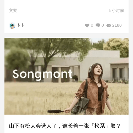
文案
5小时前
0
0
2180
卜卜
山下有松太会选人了，谁长着一张「松系」脸？