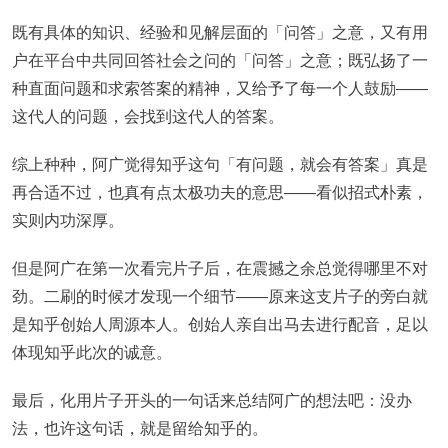
既有具体的知识、经验和见解层面的「问答」之意，又有用
户在平台中共同回答社会之问的「问答」之意；既弘扬了一
种直面问题和求索答案的精神，又给予了每一个人鼓励——
这代人的问题，会找到这代人的答案。
综上种种，阿广觉得知乎这句「有问题，就会有答案」真是
再合适不过，也真有点太极功夫的意思——看似招式朴素，
实则内功深厚。
但是阿广在第一次看完片子后，在震撼之余总觉得哪里不对
劲。二刷的时候才发现一个细节——原来这支片子的旁白就
是知乎创始人周源本人。创始人亲自出马去进行配音，足以
体现知乎此次的诚意。
最后，化用片子开头的一句话来总结阿广的想法吧：没办
法，也许这句话，就是留给知乎的。