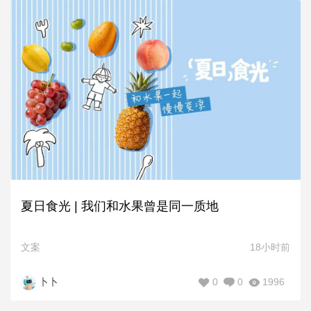
夏日食光 | 我们和水果曾是同一质地
文案
18小时前
0
0
1996
卜卜