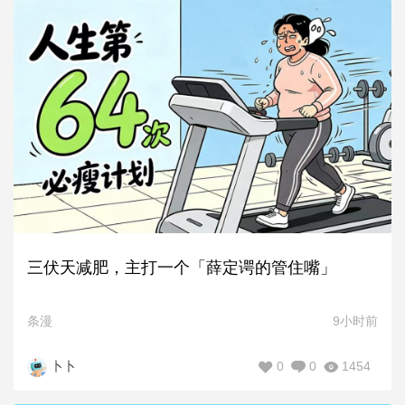
三伏天减肥，主打一个「薛定谔的管住嘴」
条漫
9小时前
0
0
1454
卜卜