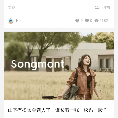
文案
11小时前
0
0
2182
卜卜
山下有松太会选人了，谁长着一张「松系」脸？