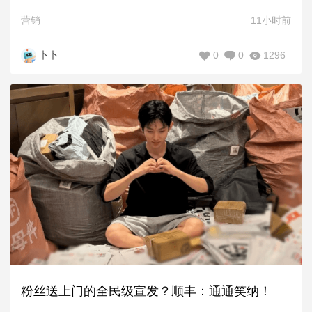
营销
11小时前
0
0
1296
卜卜
粉丝送上门的全民级宣发？顺丰：通通笑纳！