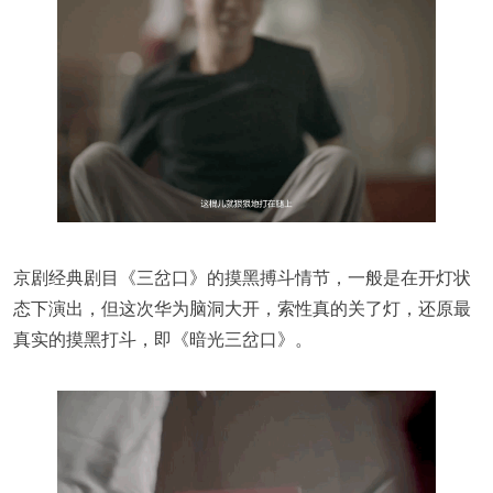
京剧经典剧目《三岔口》的摸黑搏斗情节，一般是在开灯状
态下演出，但这次华为脑洞大开，索性真的关了灯，还原最
真实的摸黑打斗，即《暗光三岔口》。