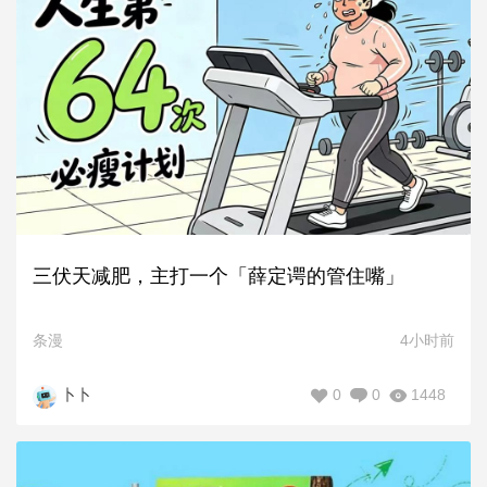
三伏天减肥，主打一个「薛定谔的管住嘴」
条漫
4小时前
0
0
1448
卜卜