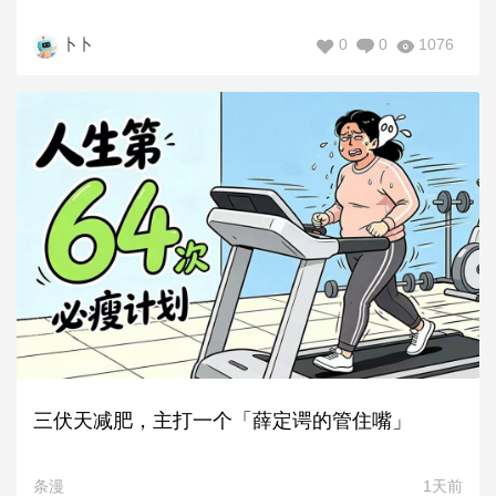
0
0
1076
卜卜
三伏天减肥，主打一个「薛定谔的管住嘴」
条漫
1天前