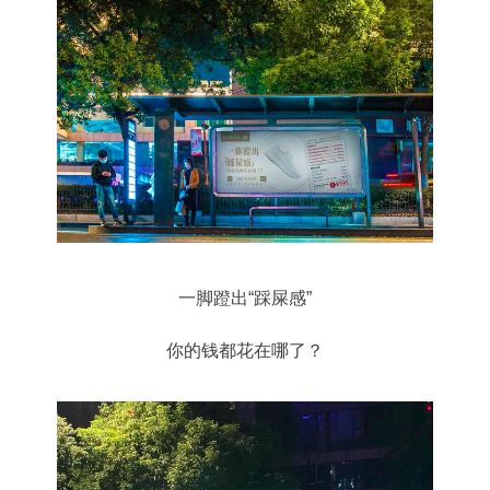
一脚蹬出“踩屎感”
你的钱都花在哪了？