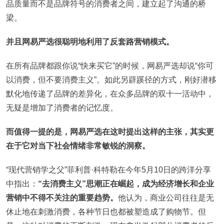
品质量而不是品牌符号的消费者之间，建立起了沟通的桥
梁。
并且网易严选很聪明地利用了反套路营销模式。
在所有品牌都跟你说“快来买它”的时候，网易严选却说“你可
以消费，但不要消费主义”。如此另辟蹊径的方式，刚好潜移
默化地传递了品牌的差异化，在众多品牌的双十一活动中，
无疑是增加了消费者的记忆度。
而值得一提的是，网易严选在这时提出这样的主张，其实更
在于它对当下社会情绪非常敏锐
的
洞察。
“现代营销学之父”菲利普·科特勒在今年5月10日的跨洋分享
中指出：
“去消费主义”思潮正在崛起，成为经济增长和企业
营销中不得不关注的重要趋势。
他认为，商业公司往往是无
休止地在刺激消费，各种节日也都被塑造成了购物节。但