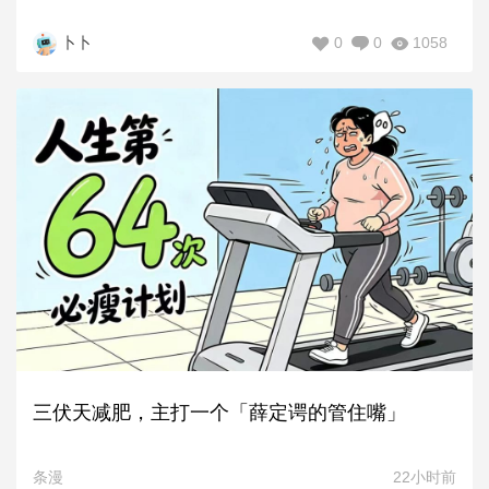
0
0
1058
卜卜
三伏天减肥，主打一个「薛定谔的管住嘴」
条漫
22小时前