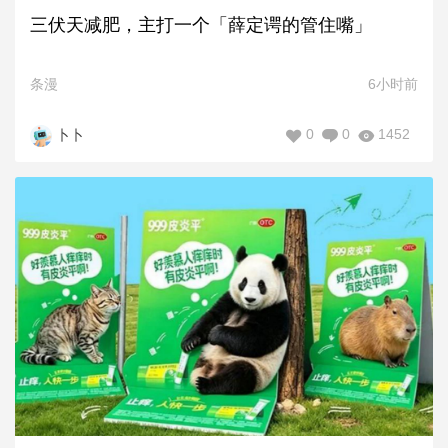
三伏天减肥，主打一个「薛定谔的管住嘴」
条漫
6小时前
0
0
1452
卜卜