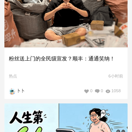
粉丝送上门的全民级宣发？顺丰：通通笑纳！
热点
6小时前
0
0
1058
卜卜