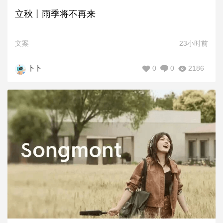
立秋丨雨季将不再来
文案
23小时前
0
0
2186
卜卜