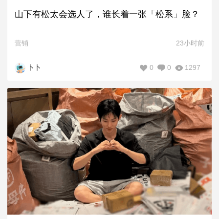
山下有松太会选人了，谁长着一张「松系」脸？
营销
23小时前
0
0
1297
卜卜