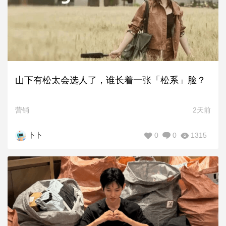
山下有松太会选人了，谁长着一张「松系」脸？
营销
2天前
0
0
1315
卜卜