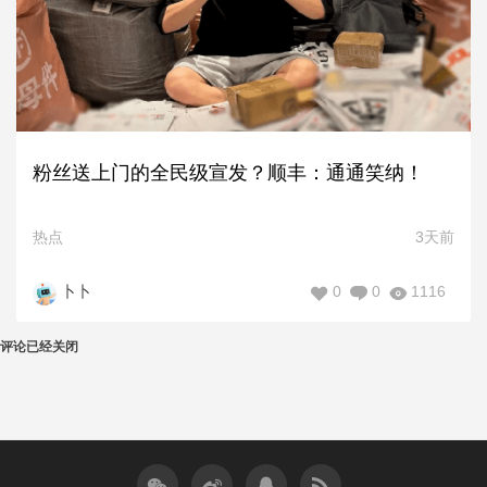
粉丝送上门的全民级宣发？顺丰：通通笑纳！
热点
3天前
0
0
1116
卜卜
评论已经关闭