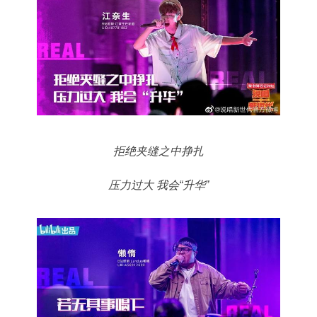
拒绝夹缝之中挣扎
压力过大 我会“升华”