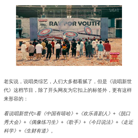
老实说，说唱类综艺，人们大多都看腻了，但是《说唱新世
代》这档节目，除了开头网友为它扣上的标签外，更有这样
来形容的：
看说唱新世代=看《中国有嘻哈》+《欢乐喜剧人》+《脱口
秀大会》+《偶像练习生》+《歌手》+《今日说法》+《走近
科学》+《生财有道》。