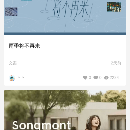
雨季将不再来
文案
2天前
0
0
2234
卜卜