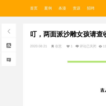
首页
案例
条漫
资源
招聘
叮，两面派沙雕女孩请查
2020.08.21
创意
1
评论已关闭
1