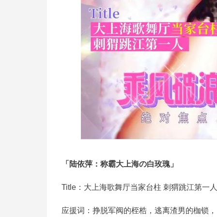
「陆依萍：称霸大上海の白玫瑰」
Title：大上海歌舞厅当家台柱 刺猬跳江第一
应援词：挣脱军阀的桎梏，逃离渣男的枷锁，