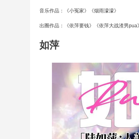
音乐作品：《小冤家》《烟雨濛濛》
出圈作品：《依萍要钱》《依萍大战渣男pua
如萍