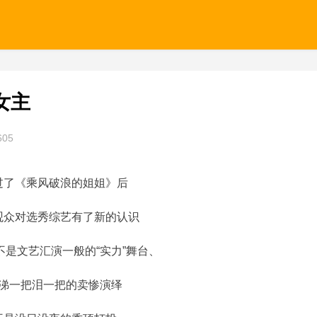
女主
605
过了《乘风破浪的姐姐》后
观众对选秀综艺有了新的认识
不是文艺汇演一般的“实力”舞台、
涕一把泪一把的卖惨演绎