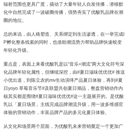
辐射范围也更具广度，撬动了大量年轻人自发传播，潜移默
化中自然完成了一波破圈传播，强势夯实了优酸乳品牌在潮
圈的地位。
总的来说，由人格塑造、关系绑定到生活渗透，在一举完成I
P孵化整条线索的同时，也借助潮流势力帮助品牌快速蜕变
年轻化升级。
重点是，表面上来看优酸乳是以“音乐+潮流”两大文化符号深
化品牌年轻化属性，但继续深挖，由#夏日滋味优优优# 推送
小优出道，到陈立农的mv生动演绎产品夏日体验，再到#夏
日yoyo 草莓音乐节#及联盟共创夏日潮品，整盘营销动作内
核其实都是围绕#夏日滋味优优优#这一主题展开的。是优酸
乳以「夏日场景」主线完成品牌潮流升级，用一波多维感官
体验的营销动作，丰富品牌产品的多元化夏日体验。
从文化和场景两个层面，为优酸乳未来营销奠定一个更加广