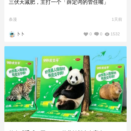
三伏天减肥，主打一个「薛定谔的管住嘴」
条漫
1天前
0
0
1532
卜卜