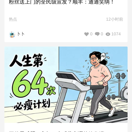
粉丝送上门的全民级宣发？顺丰：通通笑纳！
热点
12小时前
0
0
1074
卜卜