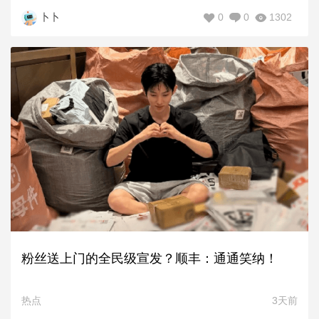
0
0
1302
卜卜
粉丝送上门的全民级宣发？顺丰：通通笑纳！
热点
3天前