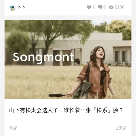
0
0
2190
卜卜
山下有松太会选人了，谁长着一张「松系」脸？
营销
1天前