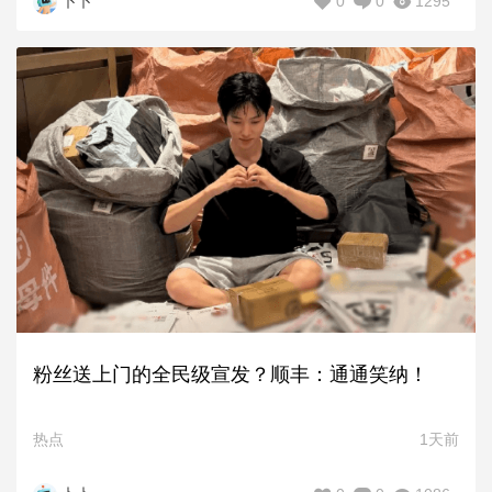
0
0
1295
卜卜
粉丝送上门的全民级宣发？顺丰：通通笑纳！
热点
1天前