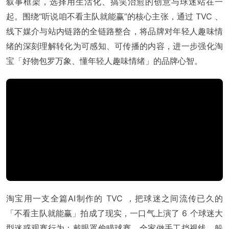
叙事框架，选择用生活化、搞笑治愈的创意与球迷站在一
起。围绕“听说咱不看主队就能赢”的核心主张，通过 TVC 、
线下媒介与站内链路的全链路整合，将品牌对年轻人趣味情
绪的深刻理解转化为可感知、可传播的内容，进一步强化淘
宝「好物包罗万象、懂年轻人趣味情绪」的品牌心智。
淘宝用一支全篇AI制作的 TVC ，把球迷之间流传已久的
「不看主队就能赢」拍成了现实，一口气上演了 6 个球迷大
型迷惑观赛行为：戴眼罩偷瞄球赛、全家做手工挡视线、躲