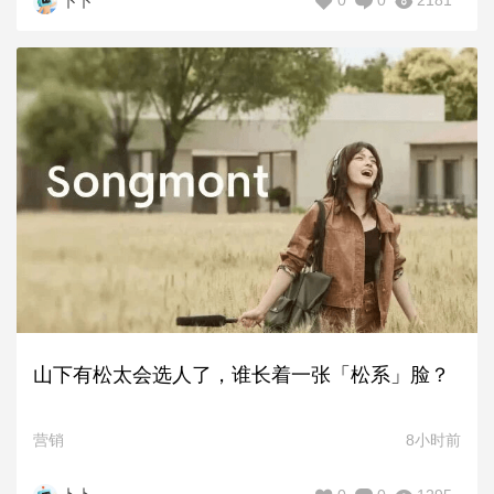
0
0
2181
卜卜
山下有松太会选人了，谁长着一张「松系」脸？
营销
8小时前