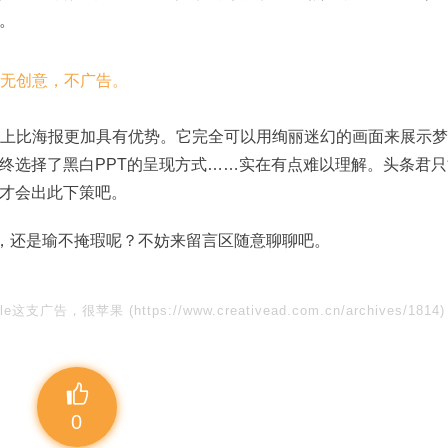
。
点上比海报更加具有优势。它完全可以用绚丽迷幻的画面来展示梦
终选择了黑白PPT的呈现方式……实在有点难以理解。头条君只
才会出此下策吧。
掩瑜，还是瑜不掩瑕呢？不妨来留言区随意聊聊吧。
ndle这支广告，很苹果
(https://www.creativead.com.cn/archives/1814)
0