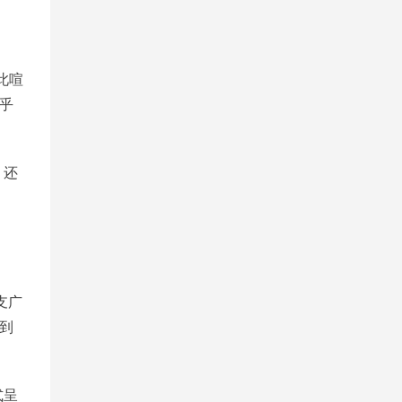
此喧
乎
，还
支广
到
式呈