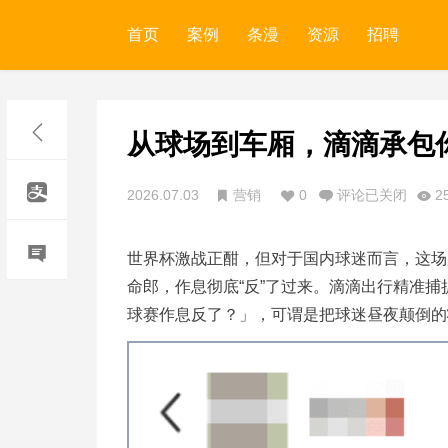
首页
案例
条漫
资源
招聘
从球场到车厢，滴滴承包
2026.07.03
营销
0
评论已关闭
2
世界杯激战正酣，但对于国内球迷而言，这场
命郎，作息彻底“反”了过来。滴滴出行精准
球赛作息反了？」，可谓是把球迷昼夜颠倒的