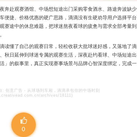
夜奔赴观赛酒馆、中场想短途出门采购零食酒水、路途奔波缺少
车便捷、价格优惠的硬广思路，滴滴没有生硬劝导用户选择平台
观赛途中的休息难题，把球迷熬夜看球的疲惫与需求全部考量到
。
滴读懂了自己的观赛日常，轻松收获大批球迷好感，又落地了滴
、秋日延伸到球迷专属的观赛生活，深夜赴约看球、中场短途出
活」的叙事里，真正实现赛事场景与品牌心智深度绑定，完成一
自:
创意广告
-
从球场到车厢，滴滴承包你的中场时刻
.creativead.com.cn/archives/18111)
0