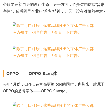
必须要完善自身的设计生态。另一方面，也是借由这款“普惠
字体”，传播阿里企业的“普惠”精神，让天下没有难做的生意~
OPPO ——OPPO Sans体
去年4月份，OPPO在宣布更换logo的同时，也带来一款属于
OPPO的品牌字体——OPPO Sans体。