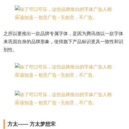
之所以要推出一款品牌专属字体，是因为腾讯借以一款字体
来巩固自身的品牌形象，使得旗下产品标识更具一致性和识
别性。
方太—— 方太梦想宋