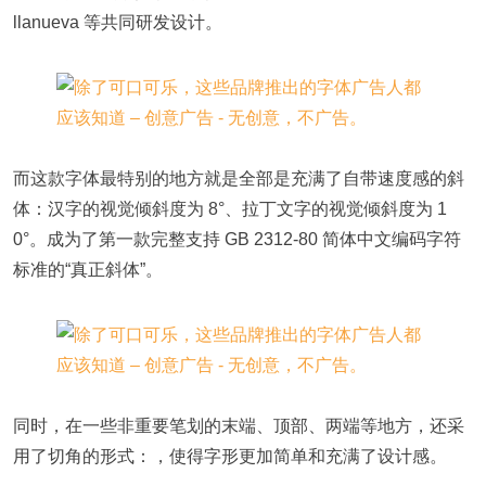
llanueva 等共同研发设计。
而这款字体最特别的地方就是全部是充满了自带速度感的斜
体：汉字的视觉倾斜度为 8°、拉丁文字的视觉倾斜度为 1
0°。成为了第一款完整支持 GB 2312-80 简体中文编码字符
标准的“真正斜体”。
同时，在一些非重要笔划的末端、顶部、两端等地方，还采
用了切角的形式：，使得字形更加简单和充满了设计感。