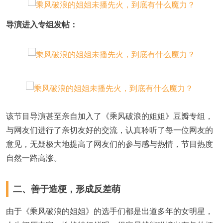
导演进入专组发帖：
该节目导演甚至亲自加入了《乘风破浪的姐姐》豆瓣专组，
与网友们进行了亲切友好的交流，认真聆听了每一位网友的
意见，无疑极大地提高了网友们的参与感与热情，节目热度
自然一路高涨。
二、善于造梗，形成反差萌
由于《乘风破浪的姐姐》的选手们都是出道多年的女明星，