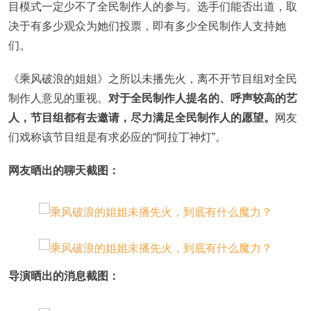
目模式一定少不了全民制作人的参与。选手们能否出道，取
决于有多少观众为她们投票，即有多少全民制作人支持她
们。
《乘风破浪的姐姐》之所以未播先火，离不开节目组对全民
制作人意见的重视。
对于全民制作人提名的、呼声较高的艺
人，节目组都有去邀请，尽力满足全民制作人的愿望。
网友
们戏称该节目组是有求必应的“阿拉丁神灯”。
网友晒出的聊天截图：
导演晒出的消息截图：