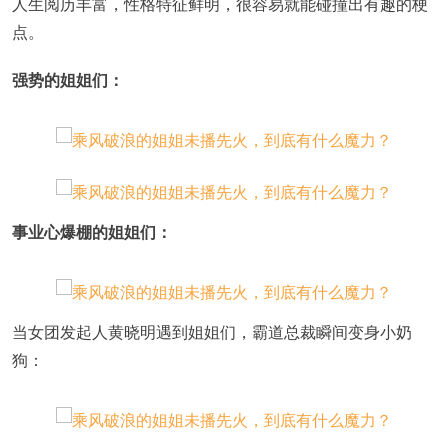
人生阅历丰富，性格特征鲜明，很容易就能碰撞出有趣的梗
点。
强势的姐姐们：
事业心爆棚的姐姐们：
当女团发起人黄晓明遇到姐姐们，霸道总裁瞬间变身小奶
狗：