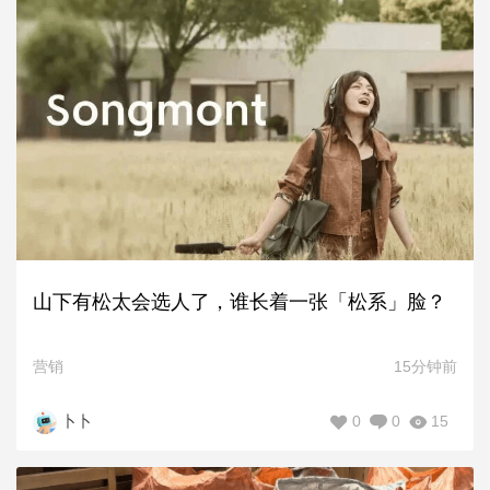
山下有松太会选人了，谁长着一张「松系」脸？
营销
15分钟前
0
0
15
卜卜