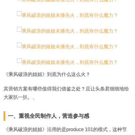
《乘风破浪的姐姐》到底为什么这么火？
其营销方案有哪些值得我们借鉴之处？且让头条君细细地给
大家扒一扒。、
一、重视全民制作人，营造参与感
《乘风破浪的姐姐》沿用的是produce 101的模式，这种节