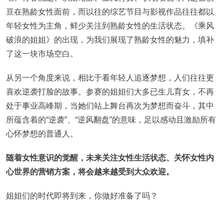
亘在熟龄女性面前，而以往的综艺节目与影视作品往往都以
年轻女性为主角，鲜少关注到熟龄女性的生活状态。《乘风
破浪的姐姐》的出现，为我们展现了熟龄女性的魅力，填补
了这一块市场空白。
从另一个角度来说，相比于看年轻人追逐梦想，人们往往更
喜欢逆袭打脸的故事。参赛的姐姐们大多已生儿育女，不再
处于事业高峰期，当她们站上舞台再次为梦想而奋斗，其中
所蕴含着的“逆袭”、“逆风翻盘”的意味，足以感动且激励所有
心怀梦想的普通人。
随着女性意识的觉醒，未来关注女性生活状态、关怀女性内
心世界的营销方案，将会越来越受到大众欢迎。
姐姐们的时代即将到来，你做好准备了吗？