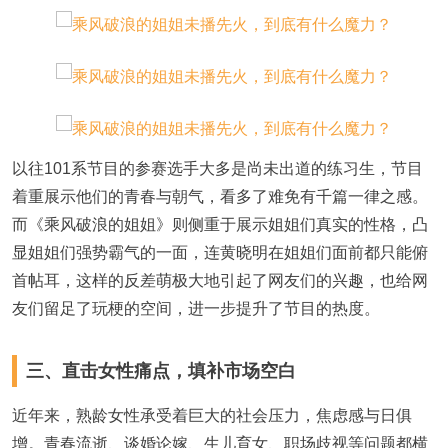
以往101系节目的参赛选手大多是尚未出道的练习生，节目
着重展示他们的青春与朝气，看多了难免有千篇一律之感。
而《乘风破浪的姐姐》则侧重于展示姐姐们真实的性格，凸
显姐姐们强势霸气的一面，连黄晓明在姐姐们面前都只能俯
首帖耳，这样的反差萌极大地引起了网友们的兴趣，也给网
友们留足了玩梗的空间，进一步提升了节目的热度。
三、直击女性痛点，填补市场空白
近年来，熟龄女性承受着巨大的社会压力，焦虑感与日俱
增。青春流逝、谈婚论嫁、生儿育女、职场歧视等问题都横