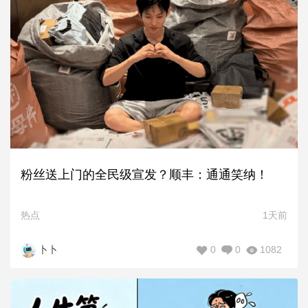
粉丝送上门的全民级宣发？顺丰：通通笑纳！
热点
1天前
0
0
1082
卜卜