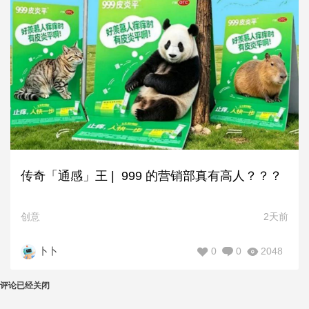
传奇「通感」王 | 999 的营销部真有高人？？？
创意
2天前
0
0
2048
卜卜
评论已经关闭