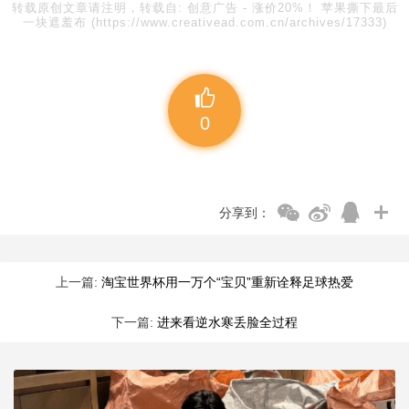
转载原创文章请注明，转载自:
创意广告
-
涨价20%！ 苹果撕下最后
一块遮羞布
(https://www.creativead.com.cn/archives/17333)
0
分享到：
上一篇:
淘宝世界杯用一万个“宝贝”重新诠释足球热爱
下一篇:
进来看逆水寒丢脸全过程