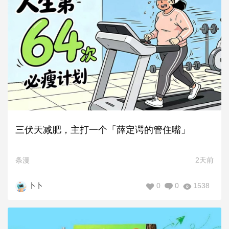
三伏天减肥，主打一个「薛定谔的管住嘴」
条漫
2天前
0
0
1538
卜卜