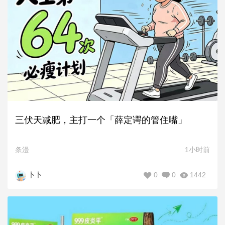
三伏天减肥，主打一个「薛定谔的管住嘴」
条漫
1小时前
0
0
1442
卜卜