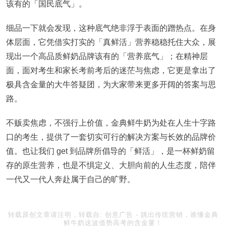
该有的「国民底气」。
细品一下就会发现，这种底气绝非浮于表面的蹭热点。在身
体层面，它凭借实打实的「真鲜活」营养稳稳托住大众，展
现出一个高品质鲜奶品牌该有的「营养底气」；在精神层
面，面对考生和家长考前考后的迷茫与焦虑，它更是拿出了
极具含金量的大牛答疑团，为大家带来更多开阔的答案与思
路。
不贩卖焦虑，不强行上价值，金典鲜牛奶为处在人生十字路
口的考生，提供了一套切实可行的解决方案与长效的品牌价
值。也让我们 get 到品牌所倡导的「鲜活」，是一杯鲜奶留
存的原生营养，也是不惧定义、大胆向前的人生态度，陪伴
一代又一代人奔赴属于自己的旷野。
转载原创文章请注明，转载自:
创意广告
-
跳出传统营销，谁懂金典
鲜牛奶这波借势高考的含金量！