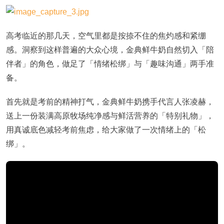
高考临近的那几天，空气里都是按捺不住的焦灼感和紧绷
感。洞察到这样普遍的大众心境，金典鲜牛奶自然切入「陪
伴者」的角色，做足了「情绪松绑」与「趣味沟通」两手准
备。
首先就是考前的精神打气，金典鲜牛奶携手代言人张凌赫，
送上一份装满高原牧场纯净感与鲜活营养的「特别礼物」，
用真诚底色减轻考前焦虑，给大家做了一次情绪上的「松
绑」。