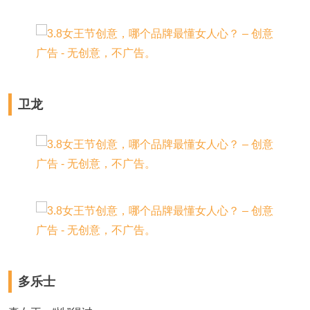
卫龙
多乐士