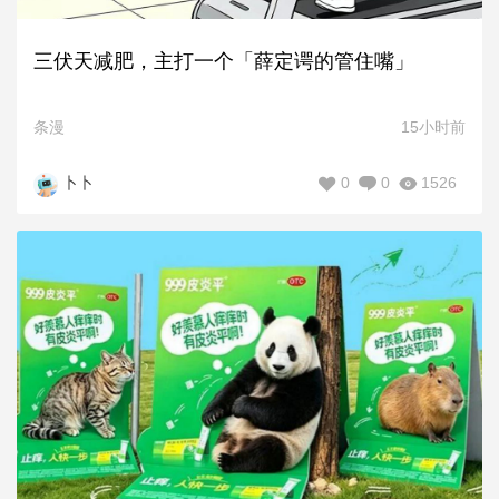
三伏天减肥，主打一个「薛定谔的管住嘴」
条漫
15小时前
0
0
1526
卜卜