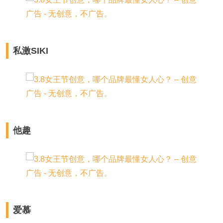
私激SIKI
他趣
爱慕