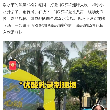
泼水节的流量和松弛氛围，打造“双将军”趣味人设，和小小
巫开启了共创传播。在线下，“双将军”魔性共舞、现场更衣
换上新品战袍、组成战队向全城泼水宣战。现场还设置趣味
互动，一起请全西双版纳喝新品“嚼柠檬”，新品的场景化植
入丝滑顺畅。