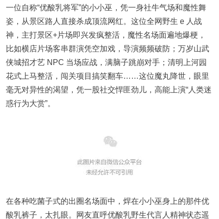
一位自称“优酸乳将军”的小小巫，凭一身社牛气场和魔性舞
姿，从景区路人直接杀成顶流网红。这位全网野生 e 人战
神，主打景区+片场即兴发疯整活，魔性名场面遍地爆梗，
比如横店片场客串群演凭空加戏，导演频频破防；万岁山武
侠城招才艺 NPC 当场应战，满脑子跳崩对手；清明上河园
花式上马整活，闯关项目搞笑翻车……这位魔丸降世，眼里
毫无对异性的渴望，凭一股社交悍匪劲儿，高能上演“人类迷
惑行为大赏”。
在各种吃菌子式的出圈名场面中，焊在小小巫身上的那件优
酸乳裤子，太扎眼。网友直呼优酸乳野生代言人精神状态遥