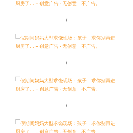
/
/
/