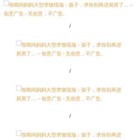
/
/
/