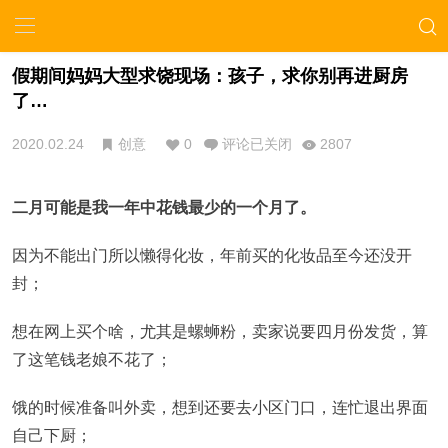
假期间妈妈大型求饶现场：孩子，求你别再进厨房
了…
2020.02.24
创意
0
评论已关闭
2807
二月可能是我一年中花钱最少的一个月了。
因为不能出门所以懒得化妆，年前买的化妆品至今还没开
封；
想在网上买个啥，尤其是螺蛳粉，卖家说要四月份发货，算
了这笔钱老娘不花了；
饿的时候准备叫外卖，想到还要去小区门口，连忙退出界面
自己下厨；