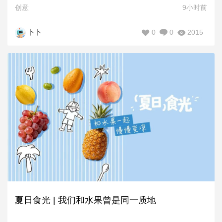
创意
9小时前
0
0
2015
卜卜
夏日食光 | 我们和水果曾是同一质地