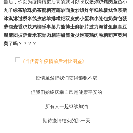
最后，你以为疫情结束后真的就可以吃
汉堡炸鸡烤肉章鱼小
丸子绿茶珍珠奶茶蜜糖莲藕炒面蛋炒饭炸年糕铁板鱿鱼慕斯
冰淇淋过桥米线孜然羊排糍粑双皮奶小蛋糕小笼包奶黄包菠
萝包麦香鸡块鸡柳乐事薯片熊博士鲜虾片波力海苔鱼趣臭豆
腐麻团披萨爆米花骨肉相连甜筒蛋挞泡芙鸡肉卷糖葫芦奥利
奥
了吗？？？？
疫情虽然把我们变得狼狈不堪
但我们始终庆幸自己是健康平安的
所有人一起继续加油
期待疫情结束的那一天