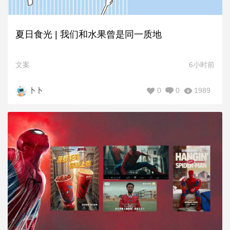
夏日食光 | 我们和水果曾是同一质地
文案
6小时前
0
0
1989
卜卜