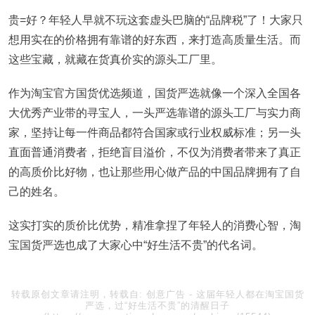
贵=好？年轻人早就不玩这套虚头巴脑的“品牌税”了！大家只
想用实在的价格拥有靠谱的好东西，来打造高质量生活。而
这些宝藏，就藏在货真价实的源头工厂里。
作为淘宝官方国货优选频道，国货严选就像一个深入全国各
大优秀产业带的寻宝人，一头严选靠谱的源头工厂与实力商
家，坚持让每一件商品都符合国家或行业权威标准；另一头
直面普通消费者，拒绝盲目溢价，不仅为消费者带来了真正
的高质价比好物，也让那些用心做产品的中国品牌拥有了自
己的姓名。
这实打实的质价比优势，精准拿捏了年轻人的消费心智，淘
宝国货严选也成了大家心中“好生活不贵”的代名词。
转载原创文章请注明，转载自:
创意广告
-
这届年轻人都在淘宝国货
严选，过“好生活不贵”的清醒日子