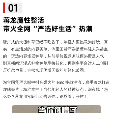
硬广式的大促种草已经不吃香了，年轻人更愿意为好玩、真
实、有生活感的内容买单。淘宝国货严选是懂年轻人兴趣点
的，玩透内容场景种草，从前期短视频趣味预热攒足人气，
到直播间沉浸式好物种草承接转化，再到多平台达人二创刷
屏扩散声量，轻松实现优质国货的年轻化破圈。
淘宝国货严选踩中抖音爆火的 emo 挑战潮流，联手蒋龙打造
趣味短片，精准拿捏了当代年轻人的精神状态：深夜饿了怎
么办？蒋龙用实际行动告诉你：别忍着，开炫！