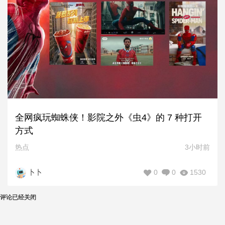
全网疯玩蜘蛛侠！影院之外《虫4》的 7 种打开
方式
热点
3小时前
0
0
1530
卜卜
评论已经关闭