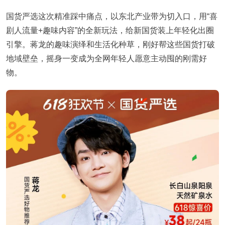
国货严选这次精准踩中痛点，以东北产业带为切入口，用“喜
剧人流量+趣味内容”的全新玩法，给新国货装上年轻化出圈
引擎。蒋龙的趣味演绎和生活化种草，刚好帮这些国货打破
地域壁垒，摇身一变成为全网年轻人愿意主动囤的刚需好
物。