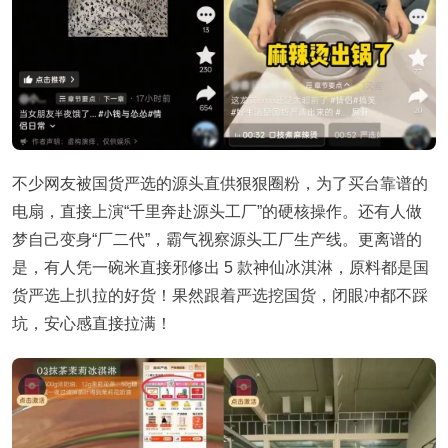
不少网友被国货严选的源头直供狠狠圈粉，为了买台靠谱的
电扇，直接上演“千里奔赴源头工厂”的硬核操作。还有人做
梦自己变身“厂二代”，霸气视察源头工厂生产线。更离谱的
是，有人凭一碗米直接邪修出 5 款神仙冰淇淋，原料都是国
货严选上扒拉的好货！果然跟着严选挖国货，闭眼冲都不踩
坑，安心感直接拉满！