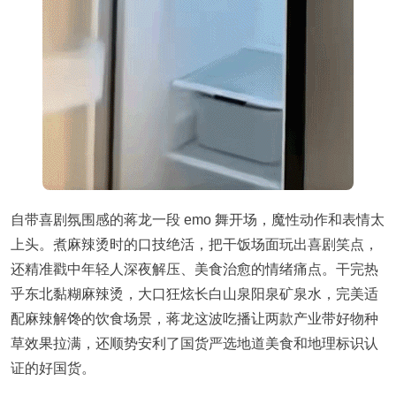
自带喜剧氛围感的蒋龙一段 emo 舞开场，魔性动作和表情太
上头。煮麻辣烫时的口技绝活，把干饭场面玩出喜剧笑点，
还精准戳中年轻人深夜解压、美食治愈的情绪痛点。干完热
乎东北黏糊麻辣烫，大口狂炫长白山泉阳泉矿泉水，完美适
配麻辣解馋的饮食场景，蒋龙这波吃播让两款产业带好物种
草效果拉满，还顺势安利了国货严选地道美食和地理标识认
证的好国货。