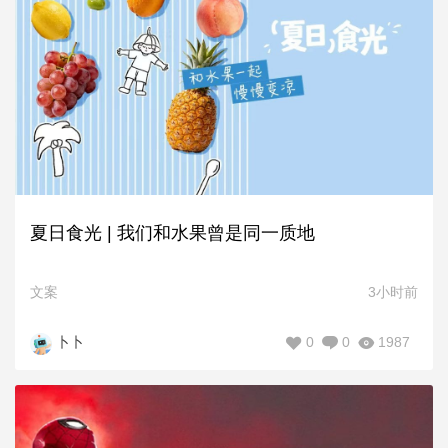
夏日食光 | 我们和水果曾是同一质地
文案
3小时前
0
0
1987
卜卜