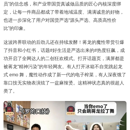
员”的信念感，和产业带国货真诚做品质的匠心内核深度绑
定，让每一件商品都成了带着地域温度、满满诚意的好物，
也进一步深化了用户对国货严选“源头严选、高质高性价
比”的印象。
这波跨界联动的后劲儿还在持续发酵！蒋龙的魔性带货引爆
了抖音和小红书，话题#好生活是严选出来的#热度狂飙，成
功开启了全网达人的二创狂欢模式。打开话题页，满屏都是
被蒋龙“精神污染”的年轻网友。有人打开冰箱不自觉跳起龙
式 emo 舞，魔性动作成了新一代的电子榨菜，有人深夜饿了
靠口技无实物表演炫了一盆麻辣烫。这精神状态真的很超人
类了。