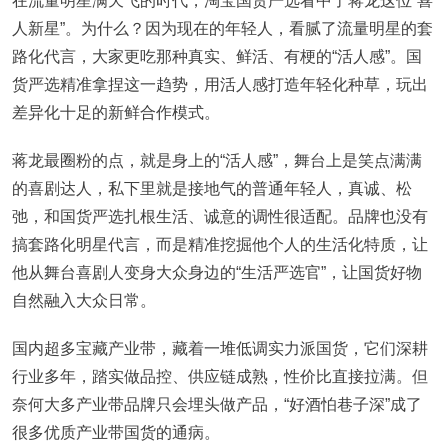
在流量明星满天飞的时代，淘宝国货严选看中了蒋龙这位“喜
人新星”。为什么？因为现在的年轻人，看腻了流量明星的套
路化代言，大家更吃那种真实、鲜活、有梗的“活人感”。国
货严选精准拿捏这一趋势，用活人感打造年轻化种草，玩出
差异化十足的新鲜合作模式。
蒋龙最圈粉的点，就是身上的“活人感”，舞台上是笑点满满
的喜剧达人，私下里就是接地气的普通年轻人，真诚、松
弛，和国货严选扎根生活、诚意的调性很适配。品牌也没有
搞套路化明星代言，而是精准挖掘他个人的生活化特质，让
他从舞台喜剧人变身大众身边的“生活严选官”，让国货好物
自然融入大众日常。
国内超多宝藏产业带，藏着一堆低调实力派国货，它们深耕
行业多年，踏实做品控、供应链成熟，性价比直接拉满。但
奈何大多产业带品牌只会埋头做产品，“好酒怕巷子深”成了
很多优质产业带国货的通病。