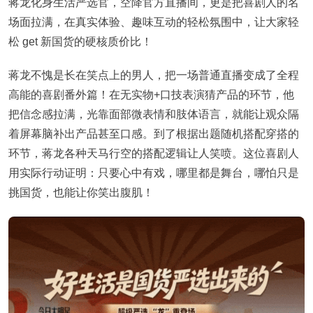
蒋龙化身生活严选官，空降官方直播间，更是把喜剧人的名
场面拉满，在真实体验、趣味互动的轻松氛围中，让大家轻
松 get 新国货的硬核质价比！
蒋龙不愧是长在笑点上的男人，把一场普通直播变成了全程
高能的喜剧番外篇！在无实物+口技表演猜产品的环节，他
把信念感拉满，光靠面部微表情和肢体语言，就能让观众隔
着屏幕脑补出产品甚至口感。到了根据出题随机搭配穿搭的
环节，蒋龙各种天马行空的搭配逻辑让人笑喷。这位喜剧人
用实际行动证明：只要心中有戏，哪里都是舞台，哪怕只是
挑国货，也能让你笑出腹肌！