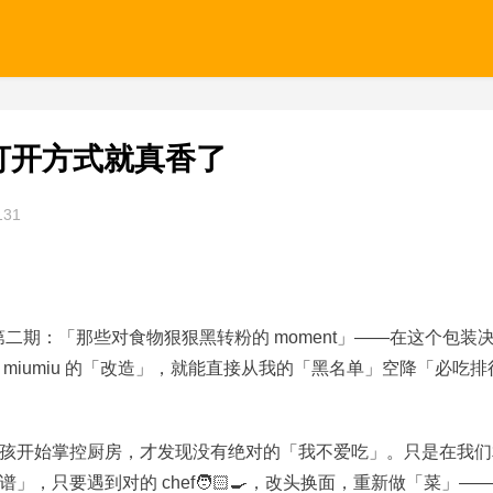
换种打开方式就真香了
131
二期：「那些对食物狠狠黑转粉的 moment」——在这个包装
miumiu 的「改造」，就能直接从我的「黑名单」空降「必吃排
孩开始掌控厨房，才发现没有绝对的「我不爱吃」。只是在我们
，只要遇到对的 chef🧑🏻‍🍳，改头换面，重新做「菜」—