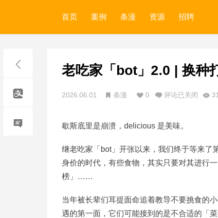
首页
案例
条漫
资源
招聘
老吃家「bot」2.0 | 
2026.06.01
条漫
0
评论已关闭
3
歇斯底里是崩溃，delicious 是美味。
继老吃家「bot」开张以来，我们终于等来了第
身价的时代，有些食物，其实只要对其进行一 
榜」……
当年被长辈们耳提面命追着教导不要挑食的小
遇的第一面，它们可能接到的是不合适的「菜谱」