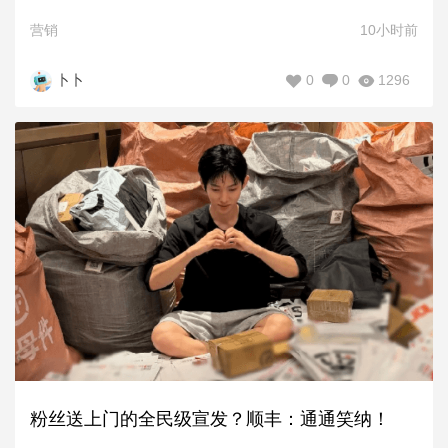
营销
10小时前
0
0
1296
卜卜
粉丝送上门的全民级宣发？顺丰：通通笑纳！