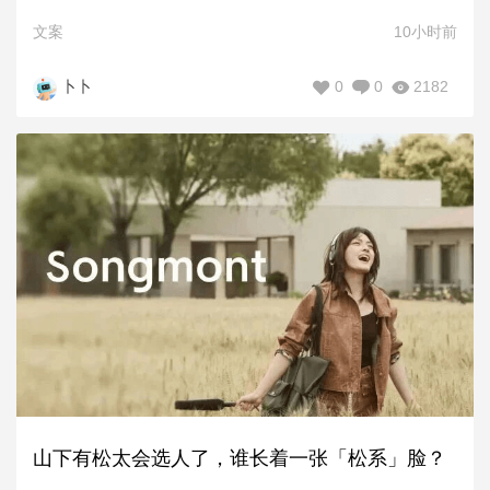
文案
10小时前
0
0
2182
卜卜
山下有松太会选人了，谁长着一张「松系」脸？