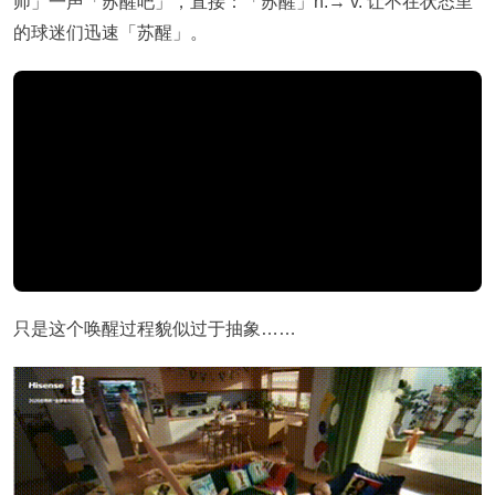
师」一声「苏醒吧」，直接：「苏醒」n.→ v. 让不在状态里
的球迷们迅速「苏醒」。
只是这个唤醒过程貌似过于抽象……