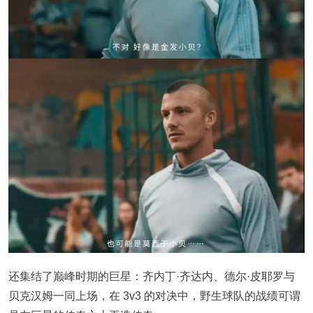
还集结了巅峰时期的巨星：齐内丁·齐达内、德尔·皮耶罗与
贝克汉姆一同上场，在 3v3 的对决中，野生球队的战绩可谓