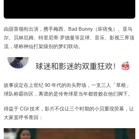
由甜茶领衔出演，携手梅西、Bad Bunny（坏痞兔）、亚马
尔、贝林厄姆、特里尼蒂·罗德曼等足球、音乐、影视三界顶
流，堪称神仙打架级别的梦幻联动。
故事设定在上世纪 90 年代的街头野场，一支三人「草根」
球队称霸街区，离谱的是传奇球星当年都曾败在他们脚下。
得益于 CGI 技术，影片不仅让三个时期的小贝重现荧幕，让
大家直呼爷青回：