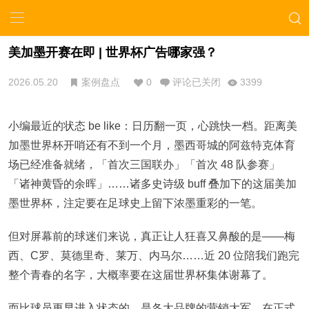
美加墨开赛在即 | 世界杯广告哪家强？
2026.05.20
案例盘点
0
评论已关闭
3399
小编最近的状态 be like：日历翻一页，心跳快一档。距离美
加墨世界杯开哨还有不到一个月，墨西哥城的
阿兹特克体育
场
已经准备就绪，「首次三国联办」「首次 48 队参赛」
「诸神黄昏的余晖」……诸多史诗级 buff 叠加下的这届美加
墨世界杯，注定要在足球史上留下浓墨重彩的一笔。
但对屏幕前的球迷们来说，真正让人狂喜又鼻酸的是——梅
西、C罗、
莫德里奇
、莱万、内马尔……近 20 位陪我们跑完
整个青春的名字，大概率要在这届世界杯集体谢幕了。
而比球员更早进入状态的，是各大品牌的营销大军。在正式