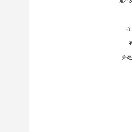
迫不
在
关键