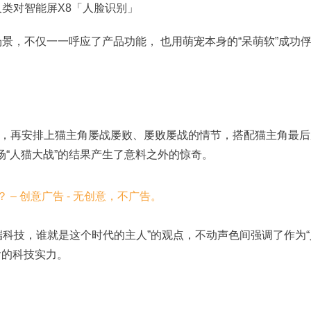
人类对智能屏X8「人脸识别」
景，不仅一一呼应了产品功能， 也用萌宠本身的“呆萌软”成功
，再安排上猫主角屡战屡败、屡败屡战的情节，搭配猫主角最后
场“人猫大战”的结果产生了意料之外的惊奇。
端科技，谁就是这个时代的主人”的观点，不动声色间强调了作为“
含的科技实力。