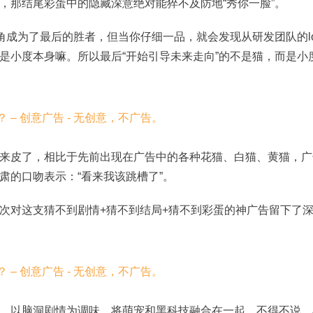
，那结尾彩蛋中的隐藏深意绝对能猝不及防地“秀你一脸”。
角成为了最后的胜者，但当你仔细一品，就会发现从研发团队的lo
是小度本身嘛。所以最后“开始引导未来走向”的不是猫，而是小
来皮了，相比于先前出现在广告中的各种花猫、白猫、黄猫，广
肃的口吻表示：“看来我该跳槽了”。
次对这支猜不到剧情+猜不到结局+猜不到彩蛋的神广告留下了
，以脑洞剧情为调味，将萌宠和黑科技融合在一起，不得不说，