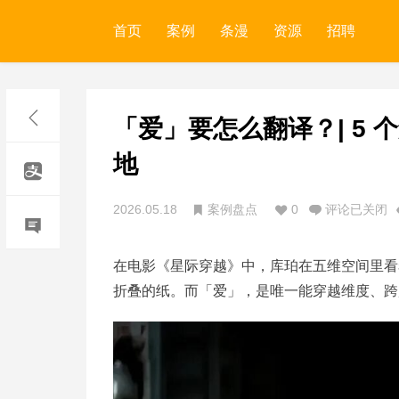
首页
案例
条漫
资源
招聘
「爱」要怎么翻译？| 5
地
2026.05.18
案例盘点
0
评论已关闭
在电影
《星际穿越》
中，库珀在五维空间里看
折叠的纸。而「爱」，是唯一能穿越维度、跨