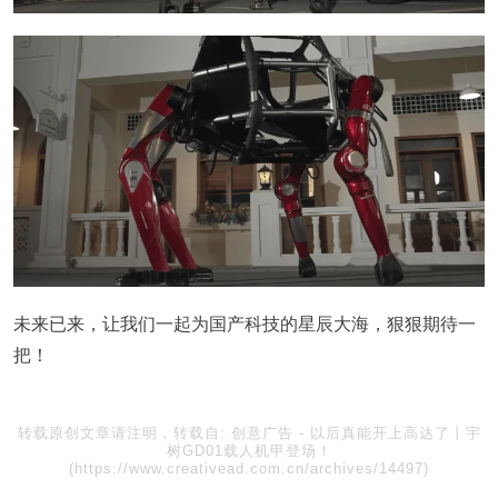
未来已来，让我们一起为国产科技的星辰大海，狠狠期待一
把！
转载原创文章请注明，转载自:
创意广告
-
以后真能开上高达了丨宇
树GD01载人机甲登场！
(https://www.creativead.com.cn/archives/14497)