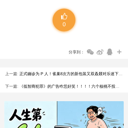
0
分享到：
上一篇:
正式确诊为 P 人！雀巢8次方的新包装又双叒叕对乐迷下手了
下一篇:
《低智商犯罪》的广告咋恁好笑！！！！六个核桃不投广亏了