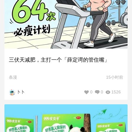
三伏天减肥，主打一个「薛定谔的管住嘴」
条漫
15小时前
0
0
1526
卜卜